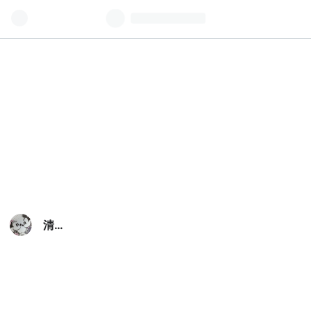
清
く
楽し
く
美し
く♪